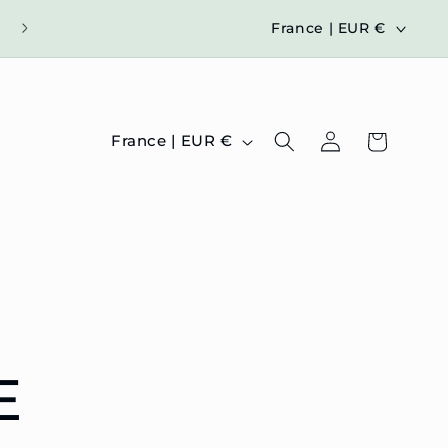
P
France | EUR €
A
Y
S
P
Connexion
Panier
France | EUR €
/
A
R
Y
É
S
G
/
I
R
O
É
N
G
E
I
O