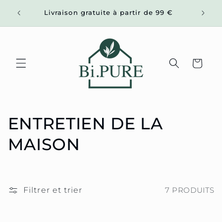
et
ier
passer
Livraison gratuite à partir de 99 €
rons
au
contenu
Panier
C
ENTRETIEN DE LA
O
MAISON
L
L
Filtrer et trier
7 PRODUITS
E