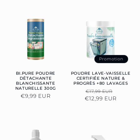
C
T
I
O
N
Promotion
:
BI.PURE POUDRE
POUDRE LAVE-VAISSELLE
DÉTACHANTE
CERTIFIÉE NATURE &
BLANCHISSANTE
PROGRÈS +80 LAVAGES
NATURELLE 300G
Prix
Prix
€17,99 EUR
Prix
€9,99 EUR
€12,99 EUR
habituel
promoti
habituel