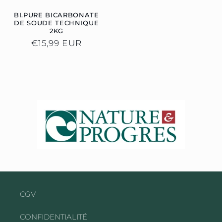
BI.PURE BICARBONATE
DE SOUDE TECHNIQUE
2KG
Prix
€15,99 EUR
habituel
CGV
CONFIDENTIALITÉ