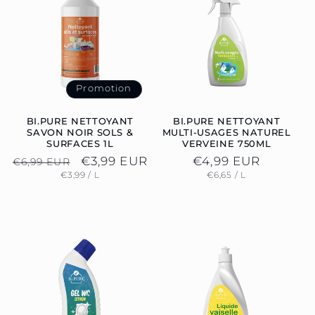
Promotion
BI.PURE NETTOYANT
BI.PURE NETTOYANT
SAVON NOIR SOLS &
MULTI-USAGES NATUREL
SURFACES 1L
VERVEINE 750ML
Prix
Prix
€3,99 EUR
Prix
€4,99 EUR
€6,99 EUR
PRIX
PAR
PRIX
PAR
€3,99
/
L
€6,65
/
L
habituel
promotionnel
habituel
UNITAIRE
UNITAIRE