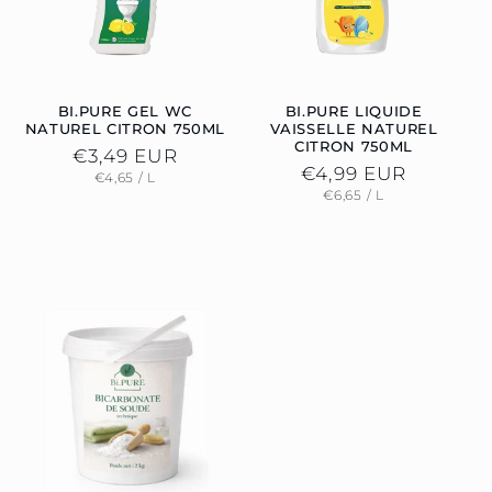
BI.PURE GEL WC
BI.PURE LIQUIDE
NATUREL CITRON 750ML
VAISSELLE NATUREL
CITRON 750ML
Prix
€3,49 EUR
Prix
€4,99 EUR
PRIX
PAR
€4,65
/
L
habituel
UNITAIRE
PRIX
PAR
€6,65
/
L
habituel
UNITAIRE