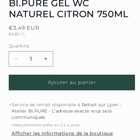
BI.PURE GEL WC
NATUREL CITRON 750ML
Prix
€3,49 EUR
PRIX
PAR
€4,65
/
L
habituel
UNITAIRE
Quantité
Réduire
Augmenter
la
la
quantité
quantité
de
de
Ajouter au panier
BI.PURE
BI.PURE
Gel
Gel
WC
WC
Service de retrait disponible à
Retrait sur Lyon -
Naturel
Naturel
Atelier Bi.PURE - L'adresse exacte vous sera
Citron
Citron
communiquée
750ml
750ml
Habituellement prête en 2 à 4 jours
Afficher les informations de la boutique