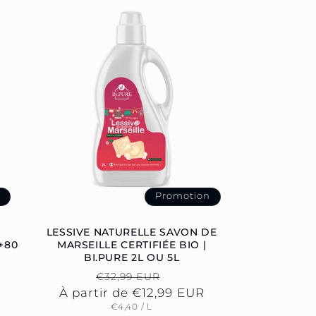
N
n
Promotion
LESSIVE NATURELLE SAVON DE
+80
MARSEILLE CERTIFIÉE BIO |
BI.PURE 2L OU 5L
Prix
Prix
€32,99 EUR
el
À partir de €12,99 EUR
habituel
promotionnel
PRIX
PAR
€4,40
/
L
UNITAIRE