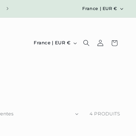
P
France | EUR €
A
Y
S
P
Connexion
Panier
France | EUR €
/
A
R
Y
É
S
G
/
I
R
O
É
N
G
4 PRODUITS
I
O