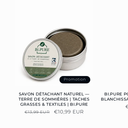
E
C
T
I
O
Promotion
N
SAVON DÉTACHANT NATUREL —
BI.PURE 
TERRE DE SOMMIÈRES | TACHES
BLANCHISS
GRASSES & TEXTILES | BI.PURE
:
Prix
Prix
€10,99 EUR
€13,99 EUR
habituel
promotionnel