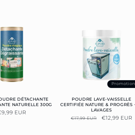
Promotio
POUDRE DÉTACHANTE
POUDRE LAVE-VAISSELLE
ANTE NATURELLE 300G
CERTIFIÉE NATURE & PROGRÈS 
LAVAGES
Prix
€9,99 EUR
Prix
Prix
€12,99 EUR
€17,99 EUR
habituel
habituel
promotionn